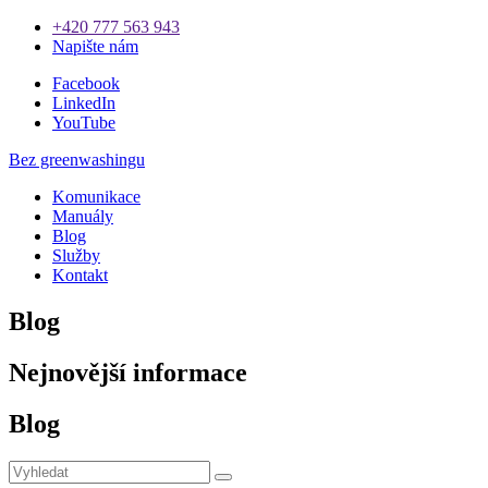
+420 777 563 943
Napište nám
Facebook
LinkedIn
YouTube
Bez greenwashingu
Komunikace
Manuály
Blog
Služby
Kontakt
Blog
Nejnovější informace
Blog