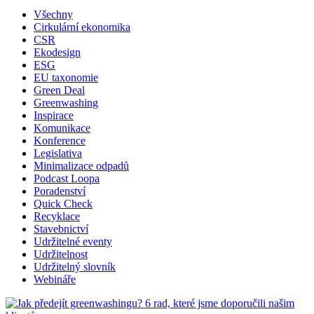
Všechny
Cirkulární ekonomika
CSR
Ekodesign
ESG
EU taxonomie
Green Deal
Greenwashing
Inspirace
Komunikace
Konference
Legislativa
Minimalizace odpadů
Podcast Loopa
Poradenství
Quick Check
Recyklace
Stavebnictví
Udržitelné eventy
Udržitelnost
Udržitelný slovník
Webináře