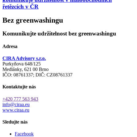
řetězcích v ČR
Bez greenwashingu
Komunikujte udržitelnost bez greenwashingu
Adresa
CIRA Advisory s.r.o.
Purkyňova 648/125
Medlánky, 621 00 Brno
IČO: 08761337; DIČ: CZ08761337
Kontaktujte nás
+420 777 563 943
info@ciraa.eu
www.ciraa.eu
Sledujte nás
Facebook