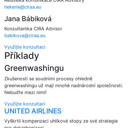
Ředitelka komunikace CIRA Advisory
hekerle@ciraa.eu
Jana Bábiková
Konzultantka CIRA Advisor
babikova@ciraa.eu
Využijte konzultaci
Příklady
Greenwashingu
Zkušenosti se soudními procesy ohledně
greenwashingu už mají mnohé nadnárodní společnosti.
Nebuďte mezi nimi!
Využijte konzultaci
UNITED AIRLINES
Vyškrtli kompenzaci uhlíkové stopy ze své strategie
pro dekarbonizaci.