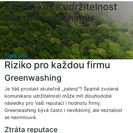
Komunikujte udržitelnost
bez greenwashingu
Jsme expertní tým věnující se osvětě o greenwashingu
a komunikaci udržitelnosti. Nastavujeme strategie,
konzultujeme a tvoříme obsah
Zjistit více
Riziko pro každou firmu
Greenwashing
Je Váš produkt skutečně „zelený“? Špatně zvolená
komunikace udržitelnosti může mít dlouhodobé
následky pro Vaši reputaci i hodnotu firmy.
Greenwashing bývá často i nevědomý, ale neznalost
se neomlouvá.
Ztráta reputace​