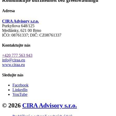
Komunikujte udržitelnost bez greenwashingu
Adresa
CIRA Advisory s.r.o.
Purkyňova 648/125
Medlánky, 621 00 Brno
IČO: 08761337; DIČ: CZ08761337
Kontaktujte nás
+420 777 563 943
info@ciraa.eu
www.ciraa.eu
Sledujte nás
Facebook
LinkedIn
YouTube
© 2026
CIRA Advisory s.r.o.