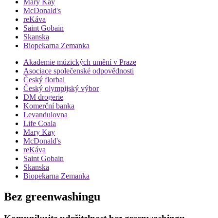
Mary Kay
McDonald's
reKáva
Saint Gobain
Skanska
Biopekarna Zemanka
Akademie múzických umění v Praze
Asociace společenské odpovědnosti
Český florbal
Český olympijský výbor
DM drogerie
Komerční banka
Levandulovna
Life Coala
Mary Kay
McDonald's
reKáva
Saint Gobain
Skanska
Biopekarna Zemanka
Bez greenwashingu