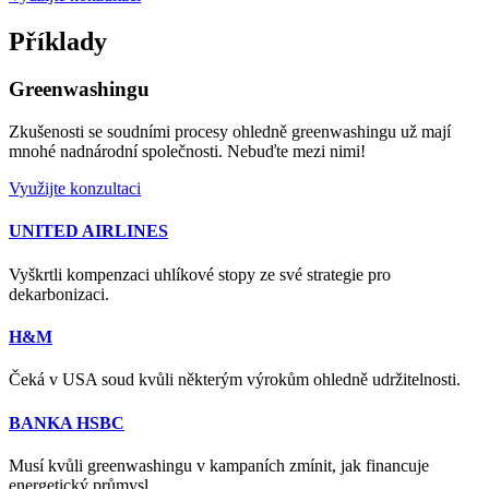
Příklady
Greenwashingu
Zkušenosti se soudními procesy ohledně greenwashingu už mají
mnohé nadnárodní společnosti. Nebuďte mezi nimi!
Využijte konzultaci
UNITED AIRLINES
Vyškrtli kompenzaci uhlíkové stopy ze své strategie pro
dekarbonizaci.
H&M
Čeká v USA soud kvůli některým výrokům ohledně udržitelnosti.
BANKA HSBC
Musí kvůli greenwashingu v kampaních zmínit, jak financuje
energetický průmysl.