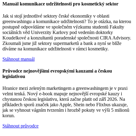
Manuál komunikace udržitelnosti pro kosmetický sektor
Jak si stojí jednotlivé sektory české ekonomiky v oblasti
greenwashingu a komunikace udržitelnosti? To je otázka, na kterou
postupně odpovídáme ve společném výzkumu studentů Fakulty
sociálních věd Univerzity Karlovy pod vedením doktorky
Koudelkové a konzultantů poradenské společnosti CIRA Advisory.
Zkoumali jsme již sektory supermarketů a bank a nyní se blíže
díváme na komunikace udržitelnosti v rámci kosmetiky.
Stáhnout manuál
Průvodce nejnovějšími evropskými kauzami a českou
legislativou
Hranice mezi zeleným marketingem a greenwashingem je v praxi
velmi tenká. Nový e-book mapuje nejnovější evropské kauzy i
chystanou českou legislativu, která začne platit od září 2026. Na
příkladech sporů značek jako Apple, Shein nebo Flixbus ukazuje,
jak se vyhnout vágním tvrzením i hrozbě pokuty ve výši 5 milionů
korun.
Stáhnout průvodce