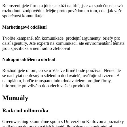
Reprezentujete firmu a jdete „s kůží na trh”, jste za společnost a svá
rozhodnutí zodpovědní. Mějte proto povědomí o tom, co a jak vaše
společnost komunikuje.
Marketingové oddělení
Tvoříte kampaně, tón komunikace, prodejní argumenty, briefy pro
další agentury. Jste experti na komunikaci, ale enviromentální témata
jsou specifická a není radno zlehčovat
Nákupní oddělení a obchod
Rozhodujete o tom, co se u Vás ve firmě bude používat. Nenechte
se nachytat nepřesným sdělením dodavatelů, ověřujte si tvrzení. A
na oplátku, bud'te transparentním dodavatelem pro jiné firmy,
informujte pravdivě o dopadech vašich produktů.
Manuály
Rada od odborníka
Greenwashing zkoumáme spolu s Univerzitou Karlovou a poznatky
aplikujeme do praxe našich klientů. Pomáháme s konkrétními