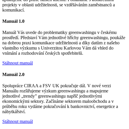
projekty v oblasti udržitelnosti, se vzděláváním zaměstnanců a
komunikací.
Manuál 1.0
Manuál Vás uvede do problematiky greenwashingu v českému
prostředí. Představí Vám jednotlivé hříchy greenwashingu, poukáže
na dobrou praxi komunikace udržitelnosti a díky datům z našeho
vlastního výzkumu s Univerzitou Karlovou Vám dá vhled do
vnímání a rozhodování českých spotřebitelů.
Stáhnout manuál
Manuál 2.0
Spolupráce CIRAA a FSV UK pokračuje dál. V nové verzi
Manuálu rozšiřujeme výzkum greenwashingu a mapujeme
jednotlivé „trendy” greenwashingu napříč jednotlivými
ekonomickými sektory. Začínáme sektorem maloobchodu a v
průběhu roku vydáme pokračování k bankovnictví, energetice a
nábytkářství.
Stáhnout manuál